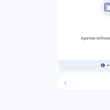
Apenas softwa
ma
Se está prestes a abrir um negóc
faturação para emitir faturas e 
inerentes a um negócio. Se já po
pretende receber um orçamento 
de mudança, escolha esta opção