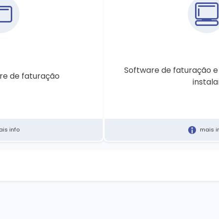
Software de faturação 
re de faturação
instala
is info
mais i
io vai precisar de um software de
Se está prestes a abrir um negócio va
cumprir com as obrigações legais
faturação para emitir faturas e cumpr
ssui software de faturação mas
inerentes a um negócio. Se já possui
completo com a nossa sujestão
pretende receber um orçamento comp
.
de mudança, escolha esta opção.