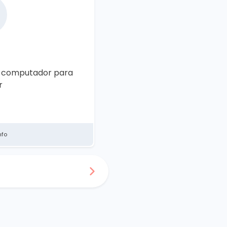
e computador para
r
nfo
i precisar de um software de
ir com as obrigações legais
 software de faturação mas
leto com a nossa sujestão