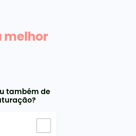
a melhor
 ou também de
aturação?